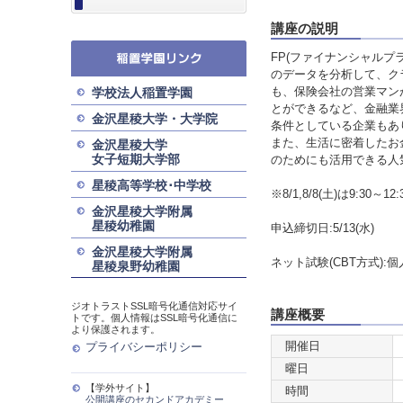
講座の説明
FP(ファイナンシャル
のデータを分析して、ク
も、保険会社の営業マン
学校法人稲置学園
とができるなど、金融業
金沢星稜大学・大学院
条件としている企業もあ
また、生活に密着したお
金沢星稜大学
女子短期大学部
のためにも活用できる人
星稜高等学校･中学校
※8/1,8/8(土)は9:30～12:
金沢星稜大学附属
星稜幼稚園
申込締切日:5/13(水)
金沢星稜大学附属
ネット試験(CBT方式):個
星稜泉野幼稚園
ジオトラストSSL暗号化通信対応サイ
講座概要
トです。個人情報はSSL暗号化通信に
より保護されます。
開催日
プライバシーポリシー
曜日
【学外サイト】
時間
公開講座のセカンドアカデミー